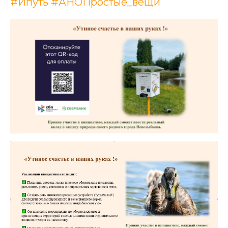
#Ипуть
#АНОПростые_вещи