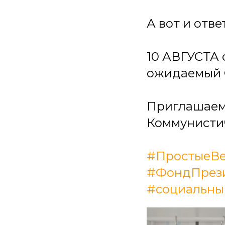
А вот и отве
10 АВГУСТА 
ожидаемый 
Приглашаем 
Коммунистич
#ПростыеВ
#ФондПрези
#социальны