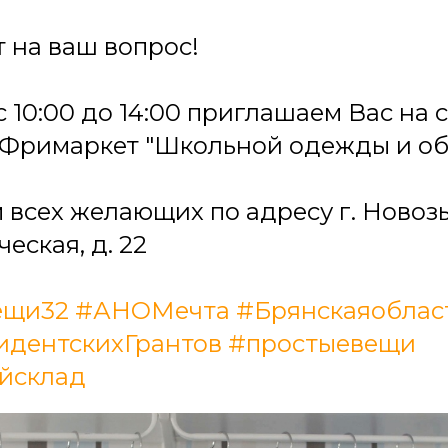
т на ваш вопрос!
с 10:00 до 14:00 приглашаем Вас на
Фримаркет "Школьной одежды и об
всех желающих по адресу г. Новозы
еская, д. 22
ещи32
#АНОМечта
#Брянскаяоблас
дентскихГрантов
#простыевещи
йсклад