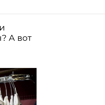
и
? А вот