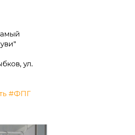
 самый
уви"
бков, ул.
ть
#ФПГ