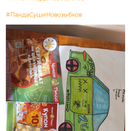
#ПандаСушиНовозыбков