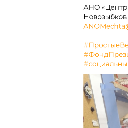
АНО «Центр д
Новозыбков у
ANOMechta@
#ПростыеВ
#ФондПрези
#социальны