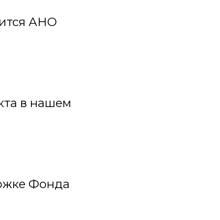
одится АНО
кта в нашем
ржке Фонда