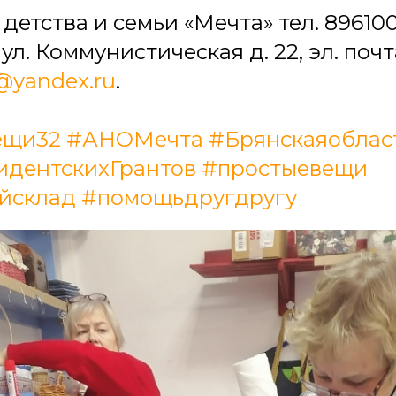
етства и семьи «Мечта» тел. 8961003
л. Коммунистическая д. 22, эл. почт
yandex.ru
.
ещи32
#АНОМечта
#Брянскаяоблас
дентскихГрантов
#простыевещи
йсклад
#помощьдругдругу