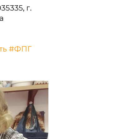
5335, г.
а
ть
#ФПГ