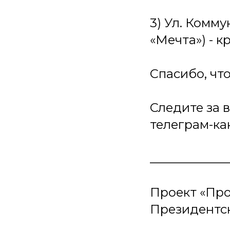
3) Ул. Комму
«Мечта») - к
Спасибо, чт
Следите за 
телеграм-к
_____________
Проект «Пр
Президентск