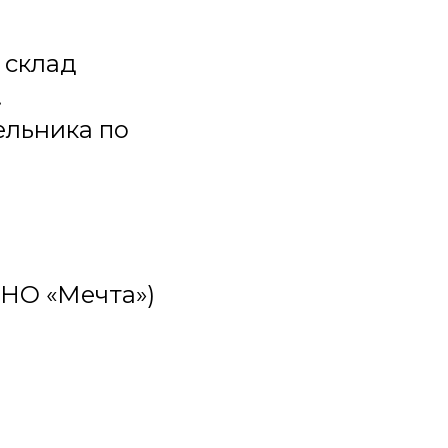
 склад
.
ельника по
 АНО «Мечта»)