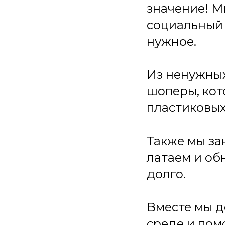
значение! М
социальный 
нужное.
Из ненужных
шоперы, кот
пластиковых
Также мы з
латаем и об
долго.
Вместе мы д
среде и пом