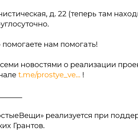
нистическая, д. 22 (теперь там нах
руглосуточно.
о помогаете нам помогать!
всеми новостями о реализации прое
анале
t.me/prostye_ve...
!
______
остыеВещи» реализуется при подде
их Грантов.