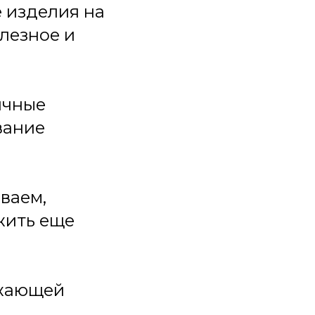
 изделия на
лезное и
ичные
вание
ваем,
жить еще
ужающей