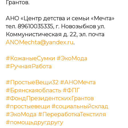
Грантов.
АНО «Центр детства и семьи «Мечта»
тел. 89610035335, г. Новозыбков ул.
Коммунистическая д. 22, эл. почта
ANOMechta@yandex.ru
.
#КожаныеСумки
#ЭкоМода
#РучнаяРабота
#ПростыеВещи32
#АНОМечта
#Брянскаяобласть
#ФПГ
#ФондПрезидентскихГрантов
#простыевещи
#социальныйсклад
#ЭкоМода
#ПереработкаТекстиля
#помощьдругдругу