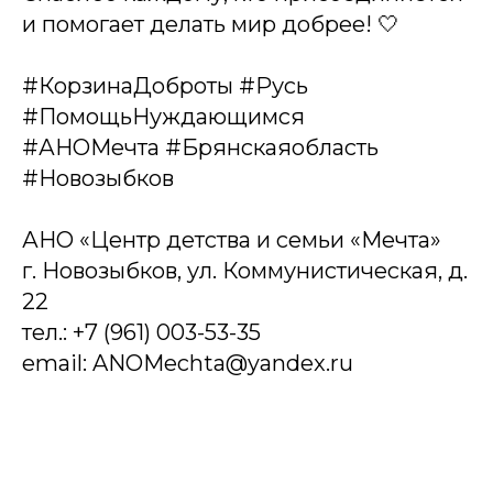
и помогает делать мир добрее! 🤍
#КорзинаДоброты #Русь
#ПомощьНуждающимся
#АНОМечта #Брянскаяобласть
#Новозыбков
АНО «Центр детства и семьи «Мечта»
г. Новозыбков, ул. Коммунистическая, д.
22
тел.: +7 (961) 003-53-35
email: ANOMechta@yandex.ru