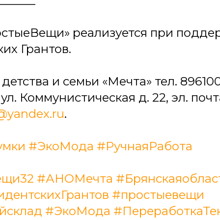
______
остыеВещи» реализуется при подде
их Грантов.
етства и семьи «Мечта» тел. 8961003
л. Коммунистическая д. 22, эл. почт
yandex.ru
.
умки
#ЭкоМода
#РучнаяРабота
ещи32
#АНОМечта
#Брянскаяоблас
дентскихГрантов
#простыевещи
йсклад
#ЭкоМода
#ПереработкаТе