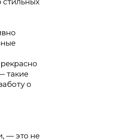
ю стильных
ивно
зные
прекрасно
— такие
заботу о
, — это не