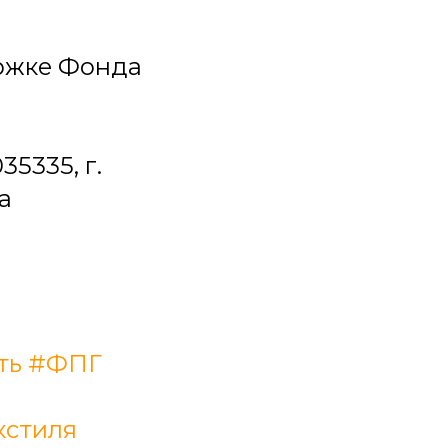
ржке Фонда
5335, г.
а
ть
#ФПГ
кстиля