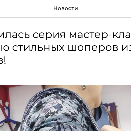
Новости
лась серия мастер-кла
ю стильных шоперов из
!
S