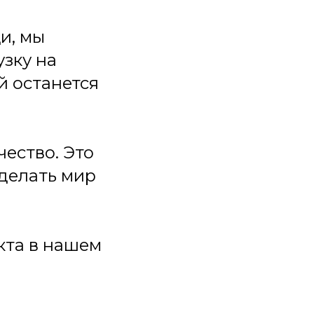
и, мы
зку на
й останется
чество. Это
делать мир
кта в нашем