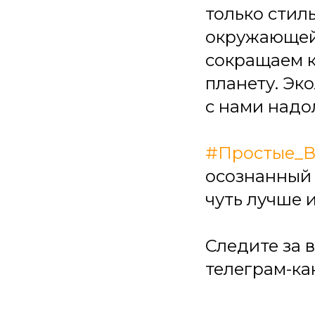
только стиль
окружающей
сокращаем к
планету. Эк
с нами надо
#Простые_
осознанный 
чуть лучше и
Следите за 
телеграм-к