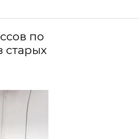
ссов по
 старых