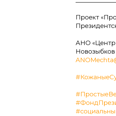
_____________
Проект «Пр
Президентск
АНО «Центр д
Новозыбков у
ANOMechta@
#КожаныеС
#ПростыеВ
#ФондПрези
#социальны