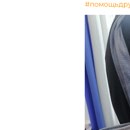
#помощьдру