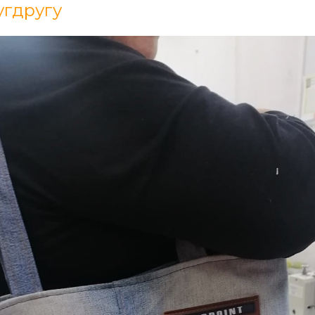
гдругу