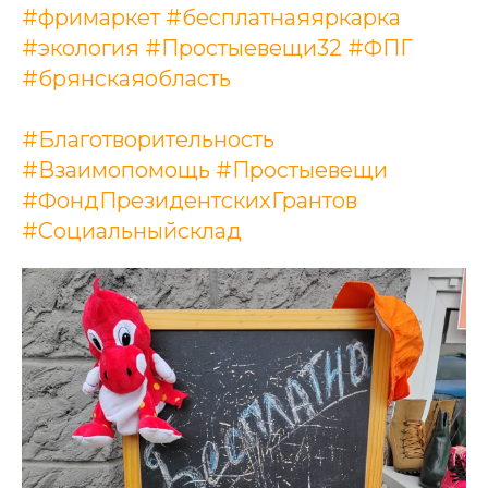
#фримаркет
#бесплатнаяяркарка
#экология
#Простыевещи32
#ФПГ
#брянскаяобласть
#Благотворительность
#Взаимопомощь
#Простыевещи
#ФондПрезидентскихГрантов
#Социальныйсклад