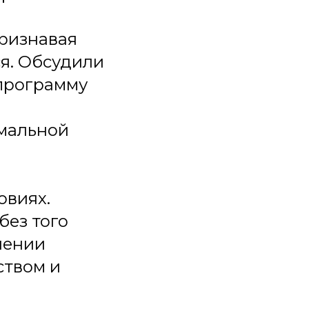
признавая
ся. Обсудили
программу
рмальной
овиях.
без того
шении
ством и