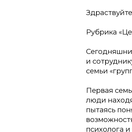
Здраствуйте
Рубрика «Це
Сегодняшний
и сотрудни
семьи «груп
Первая семь
люди находя
пытаясь пон
возможностя
психолога и