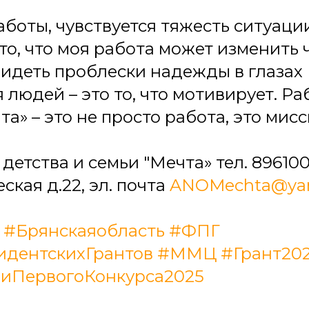
боты, чувствуется тяжесть ситуации
то, что моя работа может изменить 
Видеть проблески надежды в глазах
людей – это то, что мотивирует. Ра
а» – это не просто работа, это мисс
етства и семьи "Мечта» тел. 8961003
кая д.22, эл. почта
ANOMechta@yan
#Брянскаяобласть
#ФПГ
дентскихГрантов
#ММЦ
#Грант20
иПервогоКонкурса2025