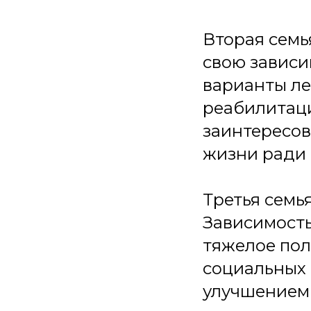
Вторая семь
свою зависи
варианты л
реабилитаци
заинтересов
жизни ради 
Третья семь
Зависимость
тяжелое по
социальных 
улучшением