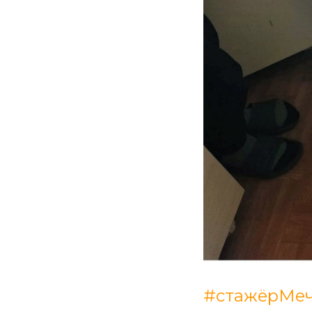
#стажёрМе