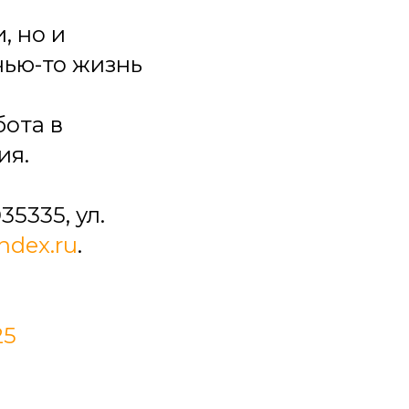
, но и
чью-то жизнь
бота в
ия.
5335, ул.
dex.ru
.
25