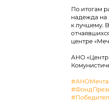
По итогам ра
надежда на 
к лучшему. 
отчаявшихся 
центре «Мечт
АНО «Центр д
Комунистичес
#АНОМечта
#ФондПрези
#Победител