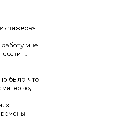
и стажёра».
 работу мне
посетить
но было, что
 матерью,
иях
еремены.