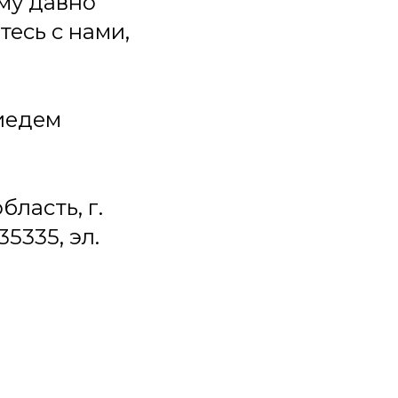
ому давно
есь с нами,
иедем
бласть, г.
5335, эл.