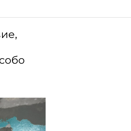
ие,
особо