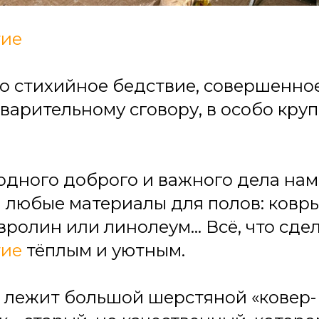
ие
о стихийное бедствие, совершенно
дварительному сговору, в особо кру
 одного доброго и важного дела нам
любые материалы для полов: ковры
вролин или линолеум... Всё, что сде
ие
тёплым и уютным.
с лежит большой шерстяной «ковер-