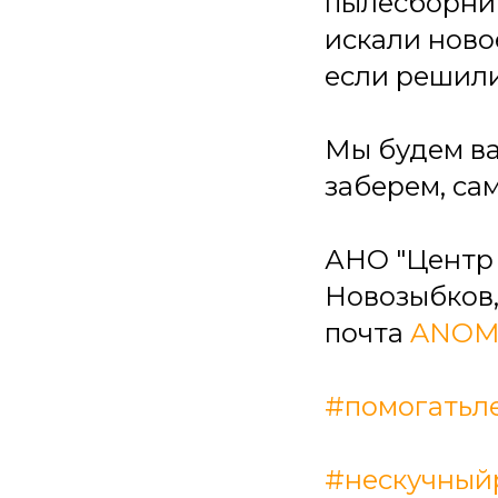
пылесборник
искали ново
если решили
Мы будем ва
заберем, са
АНО "Центр д
Новозыбков, 
почта
ANOMe
#помогатьл
#нескучный