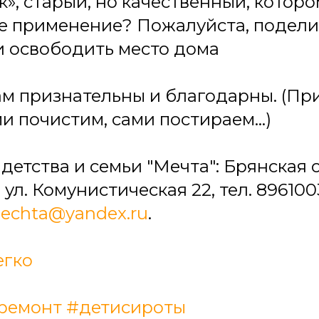
», старый, но качественный, котор
е применение? Пожалуйста, поделит
 освободить место дома
м признательны и благодарны. (Пр
ми почистим, сами постираем…)
етства и семьи "Мечта": Брянская о
ул. Комунистическая 22, тел. 8961003
chta@yandex.ru
.
егко
ремонт
#детисироты