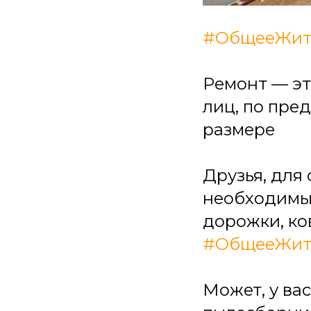
#ОбщееЖит
Ремонт — эт
лиц, по пре
размере
Друзья, для
необходимы 
дорожки, ко
#ОбщееЖит
Может, у ва