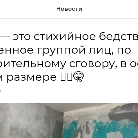
Новости
— это стихийное бедств
нное группой лиц, по
ительному сговору, в 
размере 🤦‍♀️🤫
S