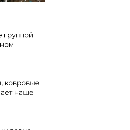
е группой
пном
, ковровые
лает наше