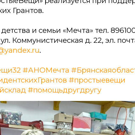
остыеВещи» реализуется при подде
их Грантов.
етства и семьи «Мечта» тел. 8961003
л. Коммунистическая д. 22, эл. почт
yandex.ru
.
ещи32
#АНОМечта
#Брянскаяоблас
дентскихГрантов
#простыевещи
йсклад
#помощьдругдругу