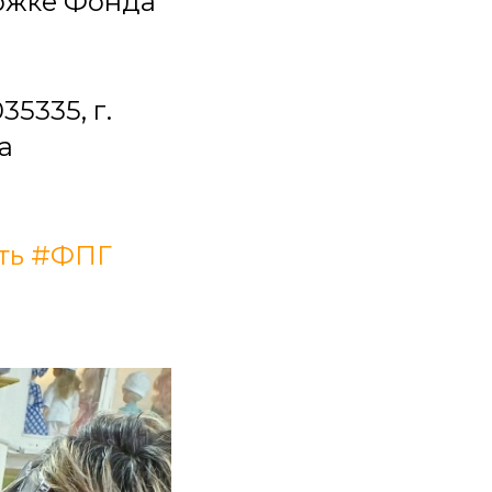
ржке Фонда
5335, г.
а
ть
#ФПГ