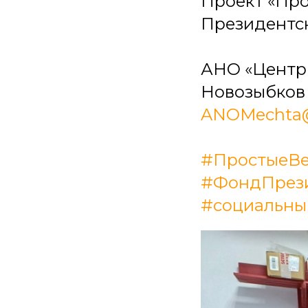
Проект «Пр
Президентск
АНО «Центр д
Новозыбков у
ANOMechta@
#ПростыеВ
#ФондПрези
#социальны