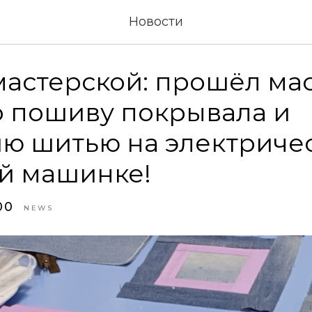
Новости
мастерской: прошёл ма
о пошиву покрывала и
ю шитью на электриче
й машинке!
00
NEWS