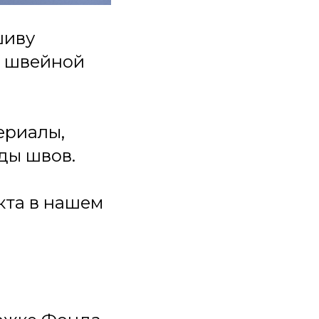
шиву
й швейной
ериалы,
ды швов.
кта в нашем