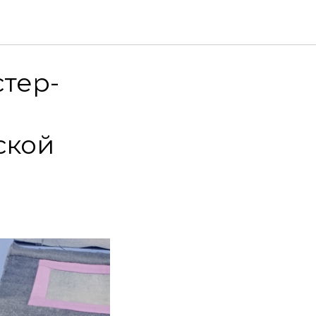
стер-
ской