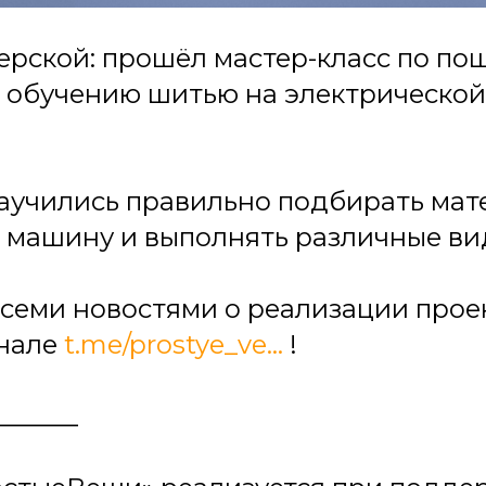
ерской: прошёл мастер-класс по по
 обучению шитью на электрическо
аучились правильно подбирать мат
 машину и выполнять различные ви
всеми новостями о реализации прое
анале
t.me/prostye_ve...
!
______