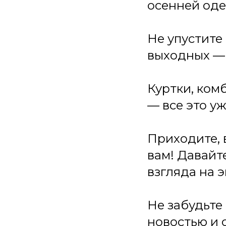
осенней од
Не упустите
выходных — 2
Куртки, ком
— все это уж
Приходите, 
вам! Давайт
взгляда на 
Не забудьте
новостью и 