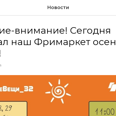
Новости
ие-внимание! Сегодня
ал наш Фримаркет осе
!
S