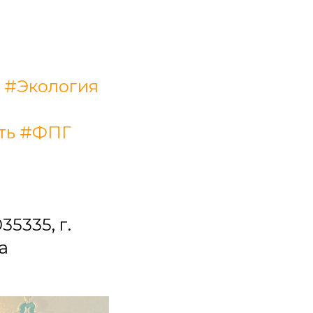
#Экология
ть
#ФПГ
5335, г.
а