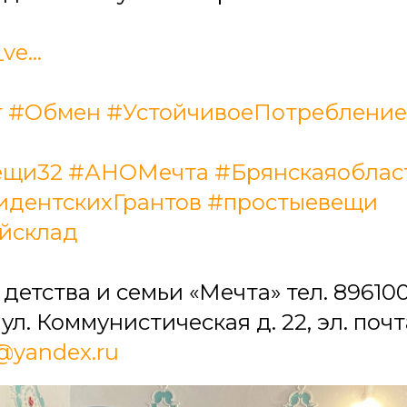
ve...
т
#Обмен
#УстойчивоеПотребление
ещи32
#АНОМечта
#Брянскаяоблас
дентскихГрантов
#простыевещи
йсклад
етства и семьи «Мечта» тел. 8961003
л. Коммунистическая д. 22, эл. почт
yandex.ru