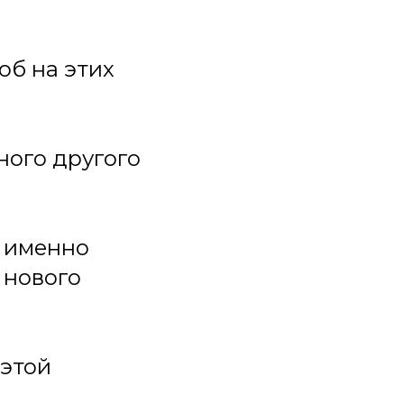
об на этих
ного другого
о именно
 нового
 этой