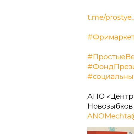
t.me/prostye_
#Фримарке
#ПростыеВ
#ФондПрези
#социальны
АНО «Центр д
Новозыбков у
ANOMechta@