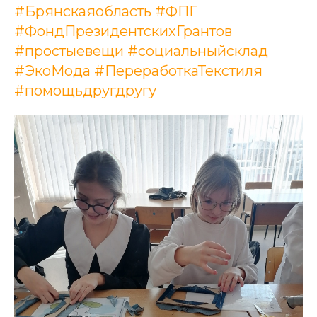
#Брянскаяобласть
#ФПГ
#ФондПрезидентскихГрантов
#простыевещи
#социальныйсклад
#ЭкоМода
#ПереработкаТекстиля
#помощьдругдругу