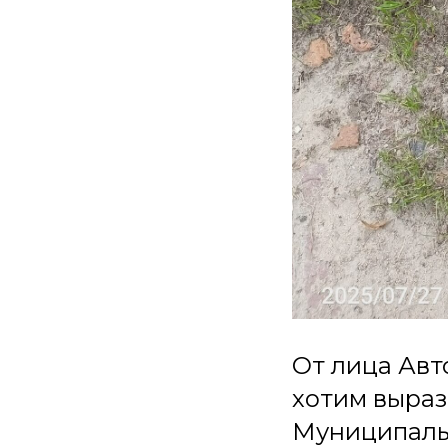
От лица Ав
хотим выраз
Муниципаль