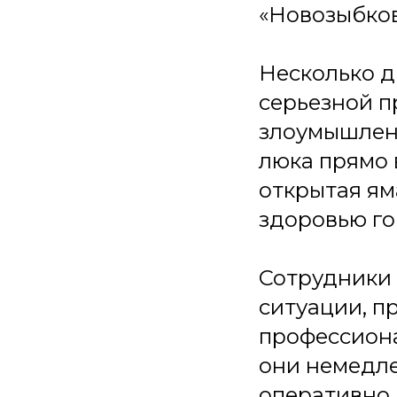
«Новозыбков
Несколько д
серьезной п
злоумышлен
люка прямо 
открытая ям
здоровью го
Сотрудники 
ситуации, п
профессиона
они немедле
оперативно