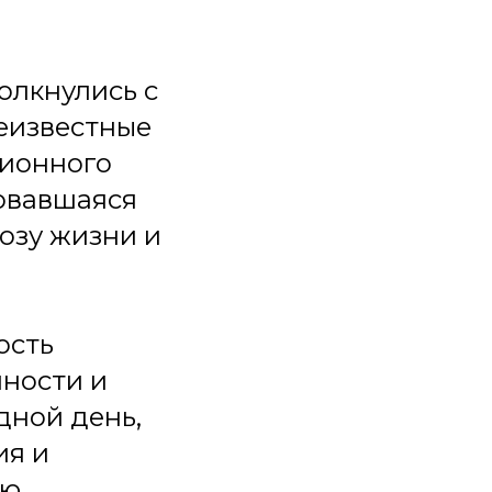
олкнулись с
еизвестные
ионного
зовавшаяся
озу жизни и
ость
нности и
дной день,
ия и
ю.