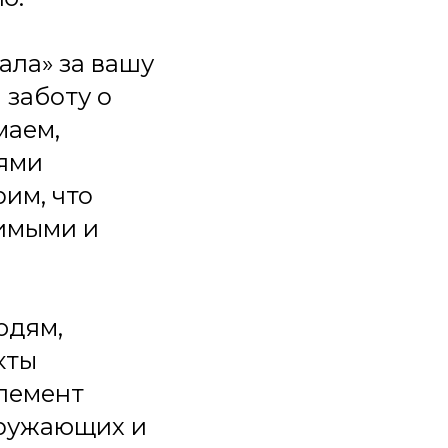
ла» за вашу
 заботу о
маем,
иями
им, что
чимыми и
юдям,
кты
лемент
кружающих и