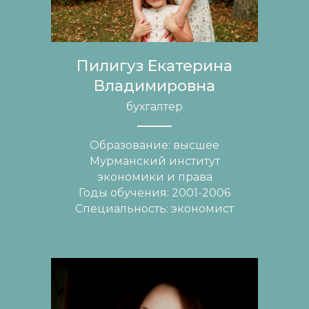
Пилигуз Екатерина
Владимировна
бухгалтер
Образование: высшее
Мурманский институт
экономики и права
Годы обучения: 2001-2006
Специальность: экономист