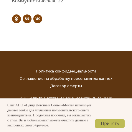
Коммунистическая, 22
Политика конфиденциальности
Соглашение на обработку персональных данных
Договор оферты
АНО «Центр Детства и Семьи «Мечта» 2023-2026
Сайт АНО «‎Центр Детства и Семьи «‎Мечта»‎ использует
Наверх
данные cookie для улучшения пользовательского опыта
взаимодействия. Продолжая просмотр, вы соглашаетесь
с этим. Вы в любой момент можете очистить данные в
Принять
настройках своего браузера.