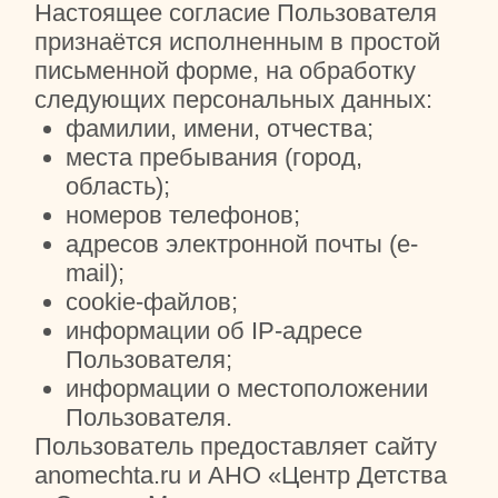
лицам, с соблюдением мер,
обеспечивающих защиту
персональных данных
от несанкционированного доступа.
Указанное согласие действует
бессрочно с момента предоставления
данных и может быть отозвано вами
путём подачи заявления
администрации сайта с указанием
данных, определённых ст. 14 Закона
«О персональных данных».
Отзыв согласия на обработку
персональных данных может быть
осуществлён путём направления
Пользователем соответствующего
распоряжения в простой письменной
форме на адрес электронной почты
(e-mail)
ANOMechta@yandex.ru
Сайт имеет право вносить изменения
в настоящее Соглашение. При
внесении изменений в актуальной
редакции указывается дата
последнего обновления. Новая
редакция Соглашения вступает