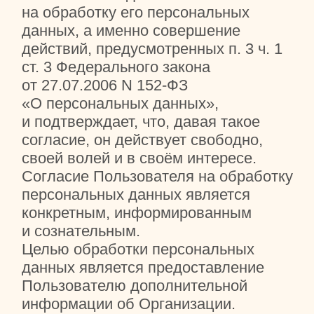
фамилии, имени, отчества;
места пребывания (город,
область);
номеров телефонов;
адресов электронной почты (e-
mail);
cookie-файлов;
информации об IP-адресе
Пользователя;
информации о местоположении
Пользователя.
Пользователь предоставляет сайту
anomechta.ru и АНО «Центр Детства
и Семьи «Мечта» право
осуществлять следующие действия
(операции) с персональными
данными: сбор и накопление;
хранение в течение установленных
нормативными документами сроков
хранения отчётности; уточнение
(обновление, изменение);
использование; уничтожение;
обезличивание; передача
по требованию суда, в т. ч., третьим