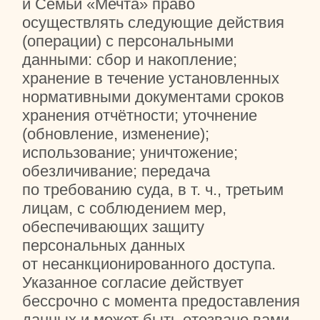
в силу с момента её размещения,
если иное не предусмотрено новой
редакцией Соглашения.
Действующая редакция Соглашения
находится на странице по адресу:
https://anomechta.ru/soglashenie
К настоящему Соглашению
и отношениям между Пользователем
и Сайтом, возникающим в связи
с применением Соглашения,
подлежит применению право
Российской Федерации.