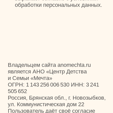
505 652
Россия, Брянская обл., г. Новозыбков,
ул. Коммунистическая дом 22
Пользователь даёт своё согласие
на обработку его персональных
данных, а именно совершение
действий, предусмотренных п. 3 ч. 1
ст. 3 Федерального закона
от 27.07.2006 N 152-ФЗ
«О персональных данных»,
и подтверждает, что, давая такое
согласие, он действует свободно,
своей волей и в своём интересе.
Согласие Пользователя на обработку
персональных данных является
конкретным, информированным
и сознательным.
Целью обработки персональных
данных является предоставление
Пользователю дополнительной
информации об Организации.
Настоящее согласие Пользователя
признаётся исполненным в простой
письменной форме, на обработку
следующих персональных данных: